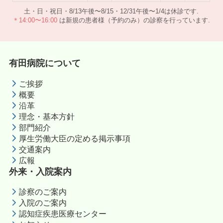
土・日・祝日・8/13午後〜8/15・12/31午後〜1/4は休診です.
＊14:00〜16:00
は新規の患者様（予約のみ）の診察を行っています.
有田病院について
ご挨拶
概要
沿革
理念・基本方針
部門紹介
厚生労働大臣の定める掲示事項
交通案内
広報
外来・入院案内
診察のご案内
入院のご案内
認知症疾患医療センター