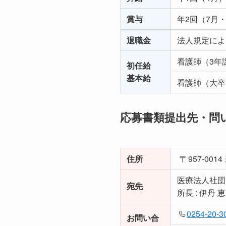
賞与
年2回（7月・
退職金
法人規定によ
看護師（3年課
初任給
基本給
看護師（大卒）
応募書類提出先・問
住所
957-0014
医療法人社団
宛先
所長 : 伊丹 
0254-20-3
お問い合