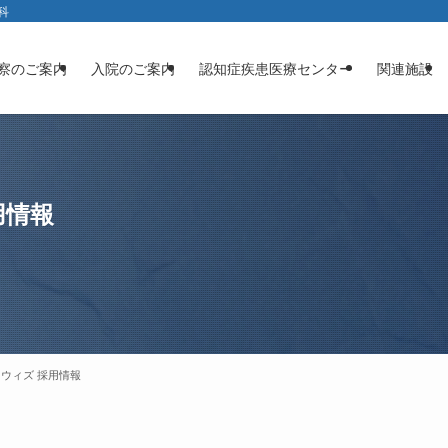
科
察のご案内
入院のご案内
認知症疾患医療センター
関連施設
用情報
ウィズ 採用情報