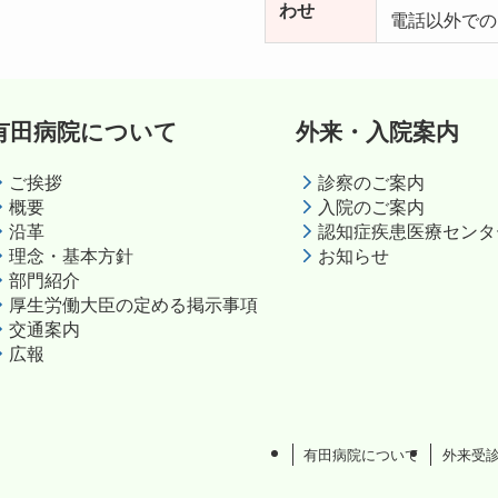
わせ
電話以外で
有田病院について
外来・入院案内
ご挨拶
診察のご案内
概要
入院のご案内
沿革
認知症疾患医療センタ
理念・基本方針
お知らせ
部門紹介
厚生労働大臣の定める掲示事項
交通案内
広報
有田病院について
外来受