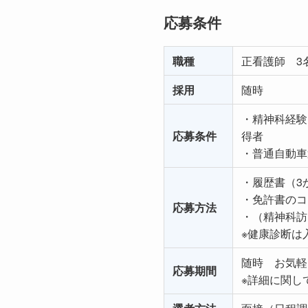
応募条件
職種
正看護師 3
採用
随時
・精神科経験
応募条件
得者
・普通自動車
・履歴書（3
・免許書のコ
応募方法
・（精神科訪
※健康診断は
随時 お気軽
応募期間
※詳細に関し