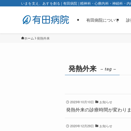
いまを⽀え、あすを創る | 有田病院 | 精神科・心療内科・神経科・内
有田病院について
診
ホーム
発熱外来
発熱外来
– tag –
2023年10月10日
お知らせ
発熱外来の診療時間が変わり
2020年12月29日
お知らせ