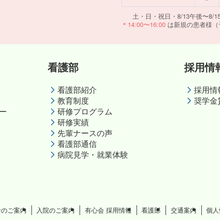
土・日・祝日・8/13午後〜8/15
＊14:00〜16:00
は新規の患者様（
看護部
採用情
看護部紹介
採用情
教育制度
奨学金
ー
研修プログラム
研修実績
先輩ナースの声
看護部通信
病院見学・就業体験
診のご案内
入院のご案内
有心会 採用情報
看護部
交通案内
個人