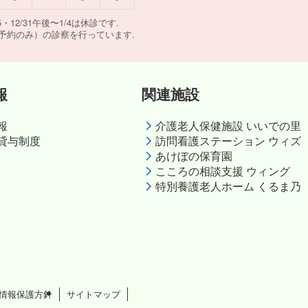
・12/31午後〜1/4は休診です.
予約のみ）の診察を行っています.
報
関連施設
報
介護老人保健施設 いいでの里
貸与制度
訪問看護ステーション ウィズ
あけぼの保育園
こころの相談支援 ウィング
特別養護老人ホーム くるま乃
情報保護方針
サイトマップ