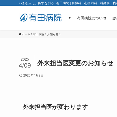
いまを⽀え、あすを創る | 有田病院 | 精神科・心療内科・神経科・内
有田病院について
診
ホーム
有田病院
お知らせ
2025
外来担当医変更のお知らせ
4/09
2025年4月9日
外来担当医が変わります