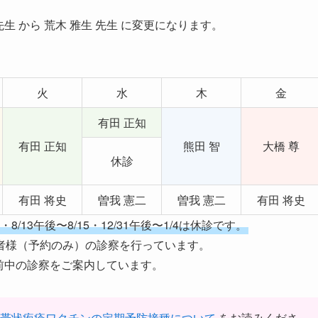
生 から 荒木 雅生 先生 に変更になります。
火
水
木
金
有田 正知
有田 正知
熊田 智
大橋 尊
休診
有田 将史
曽我 憲二
曽我 憲二
有田 将史
13午後〜8/15・12/31午後〜1/4は休診です。
者様（予約のみ）の診察を行っています。
前中の診察をご案内しています。
帯状疱疹ワクチンの定期予防接種について
をお読みくださ