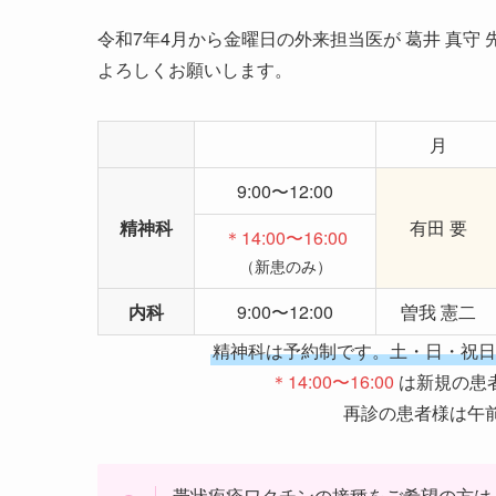
令和7年4月から金曜日の外来担当医が 葛井 真守 先
よろしくお願いします。
月
9:00〜12:00
精神科
有田 要
＊14:00〜16:00
（新患のみ）
内科
9:00〜12:00
曽我 憲二
精神科は予約制です。土・日・祝日・8/
＊14:00〜16:00
は新規の患
再診の患者様は午
帯状疱疹ワクチンの接種をご希望の方は